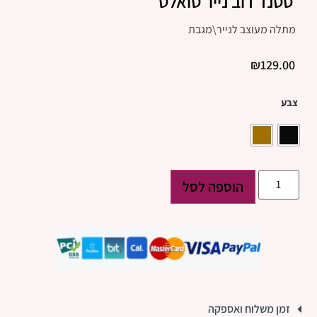
סטנד דוב נייר טואלט
מתלה מעוצב לנייר\מגבת
₪
129.00
צבע
הוספה לסל
זמן משלוח ואספקה