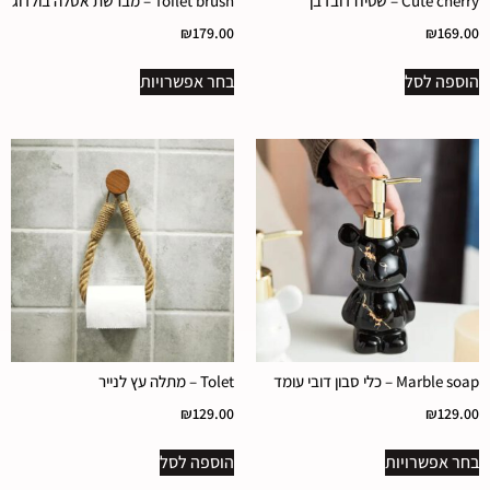
Cute cherry – שטיח דובדבן
Toilet brush – מברשת אסלה בולדוג
₪
179.00
₪
169.00
הוספה לסל
בחר אפשרויות
Marble soap – כלי סבון דובי עומד
Tolet – מתלה עץ לנייר
₪
129.00
₪
129.00
בחר אפשרויות
הוספה לסל