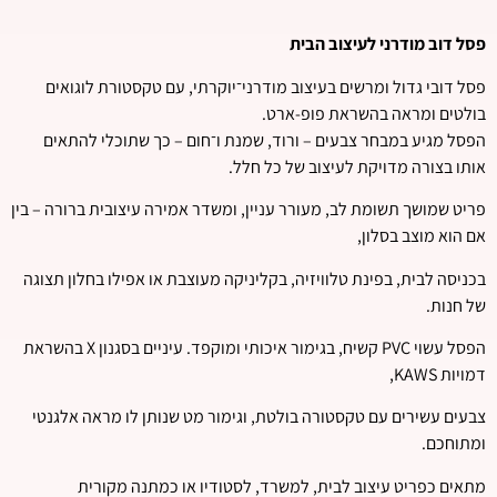
פסל דוב מודרני לעיצוב הבית
פסל דובי גדול ומרשים בעיצוב מודרני־יוקרתי, עם טקסטורת לוגואים
בולטים ומראה בהשראת פופ-ארט.
הפסל מגיע במבחר צבעים – ורוד, שמנת ו־חום – כך שתוכלי להתאים
אותו בצורה מדויקת לעיצוב של כל חלל.
פריט שמושך תשומת לב, מעורר עניין, ומשדר אמירה עיצובית ברורה – בין
אם הוא מוצב בסלון,
בכניסה לבית, בפינת טלוויזיה, בקליניקה מעוצבת או אפילו בחלון תצוגה
של חנות.
הפסל עשוי PVC קשיח, בגימור איכותי ומוקפד. עיניים בסגנון X בהשראת
דמויות KAWS,
צבעים עשירים עם טקסטורה בולטת, וגימור מט שנותן לו מראה אלגנטי
ומתוחכם.
מתאים כפריט עיצוב לבית, למשרד, לסטודיו או כמתנה מקורית