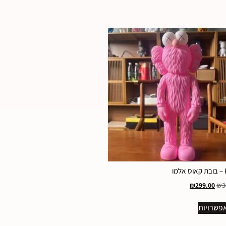
ו
₪
299.00
₪
3
פשרויות