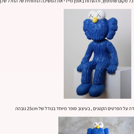
כל מקום שתחפוץ, ולהעלות באופן מיידי את המשיכה החזותית של החלל שלך
ל הפרטים הקטנים , בעיצוב סופר מיוחד בגודל של 25cm גובהה