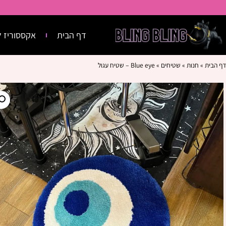
דף הבית
אקססוריז ל
דף הבית
»
חנות
»
שטיחים
»
Blue eye – שטיח עגול