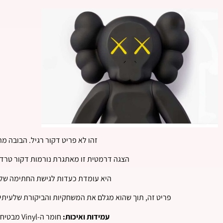
זהו לא פריט דקור רגיל. הבובה מ
הצגה דרמטית זו מאתגרת נורמות דקור טרדיצ
היא עומדת כעדות לגישת החתימה של KAWS לאמנות ולעיצוב, מערבבת את הגבולות בין פיסול לבין דקור ביתי עכשוו
פריט זה, תוך שהוא מגלם את המשחקיות והביקורת שלעיתים קרובות נמצאות בעבודותיו של KAWS, מצי
עמידות ואיכות:
חומר ה-Vinyl מבטיח שהבובה תשמור על צורתה וצבעיה לאורך זמן, גם בפני שינויי טמפרטורה ולחות.