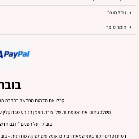
גודל מוצר
חומר מוצר
בובת KAWS בדגם מ
קבלו את הדמות החדשה בסדרת הבובות המוזמנות מבית KAWS – בו
משלב בתוכו את המופתיות של יצירת האמן הנודע מברוקלין עם אופנתיות ונוחות
בובת " על הפנים " דגם חדש מבית KAWS – תוספת חדשה ומהפנטת לקולקציית ה
דמיינו פריט דקור ביתי שמאחד בתוכו אומץ ואסתטיקה מודרנית – בובת עיצוב מבית KAWS, שתופסת את העין לא רק בזכות מותג היוקרה ממנו היא באה, 