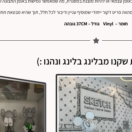
אופן עצמאי או להיות מוצגת במסגרת, מה שמאפשר גמישות באופן התצוגה ש
חומר – Vinyl גודל – 37CM גובהה
שקנו מבלינג בלינג ונהנו :)