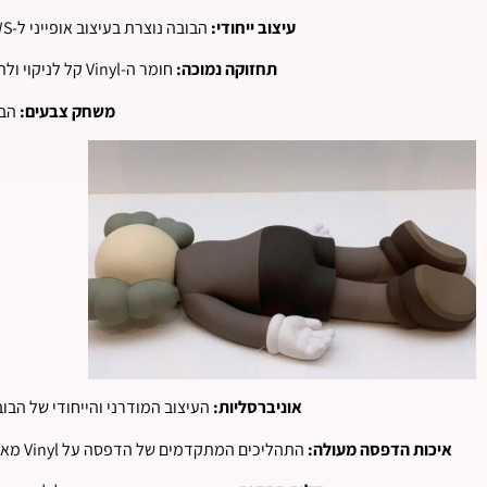
עיצוב ייחודי:
הבובה נוצרת בעיצוב אופייני ל-KAWS, עם מראה של דמות שנפלה על פניה , מה שמעניק לה מראה אומנותי ומיוחד במינו.
תחזוקה נמוכה:
חומר ה-Vinyl קל לניקוי ולתחזוקה, מה שהופך את הבובה לאידיאלית לשימוש כפריט דקור בחללי מגורים ועבודה.
משחק צבעים:
הבו
אוניברסליות:
העיצוב המודרני והייחודי של הבו
איכות הדפסה מעולה:
התהליכים המתקדמים של הדפסה על Vinyl מאפשרים פרטים מדויקים וקפדניים, הכוללים את החתימה האמנותית של KAWS ואת הדטיילים העדינים של העיצוב.