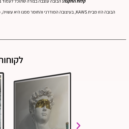
קלות התקנה:
הבובה עוצבה בצורה שתוכל לעמוד ב
הבובה הזו מבית KAWS, בעיצובה המודרני והחומר ממנו היא עשויה, מהווה פריט דקור ייחודי שמוסיף עניין ודיבור לכל חלל, תוך שהיא מבטאת תחושה של חדשנות ואמנות עכשווית.
לקוחות 