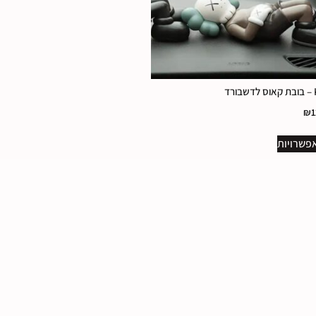
רד
₪
1
פשרויות