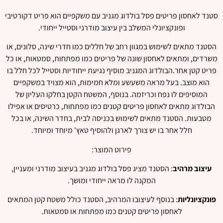
סטנד לאחסון פריטים פסל בולדוג מגניב עם משקפיים הוא פריט דקורטיבי
ופונקציונלי המשלב בין עיצוב מודרני וסטייל ייחודי.
הסטנד מתאים לשימוש במגוון רחב של חללים כמו חדרי שינה, סלונים, או
משרדים, ומתאים לאחסון שונה של פריטים כמו מפתחות, סמטאות, או כל
פריט קטן אחר.הבולדוג המגניב מוסיף נגיעת ייחודיות וסטייל לכל חלל בו
הוא מוצב. בעל מראה משעשע ומלא חמימות, הוא מצויד במשקפיים
המוסיפים לו נפח וכריזמה. בנוסף, המשטח הקטן בחלקו העליון של
הבולדוג מתאים לאחסון פריטים קטנים כמו מפתחות, כרטיסים או אפילו
מטבעות. הסטנד מתאים לשימוש בכניסה לבית, בחדר השינה, או בכל
חלל אחר בו יש צורך לארגן ולהוסיף טאץ' מיוחד ומיוחד.
פירוט המוצר:
עיצוב מרהיב
: הסטנד מציג פסל בולדוג מגניב בעיצוב מודרני ומעניין,
המקנה לו מראה ייחודי ומושך.
פונקציונליות
: בנוסף לעיצובו המרהיב, הסטנד כולל משטח קטן המתאים
לאחסון פריטים קטנים כמו מפתחות או סמטאות.