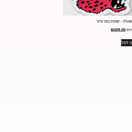
טיח נמר ורוד
₪
269.00
₪
2
 לסל