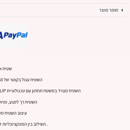
חומר מוצר
שטיח א
השטיח עגול בקוטר של 60 ס"מ, ומיועד להוסיף מראה יוקרתי ואלגנטי לחדר האמבטיה שלך.
השטיח מצויד במשטח תחתון עם טכנולוגיית ANTI SLIP, שמטרתה למנוע החלקה ולספק יציבות ובטיחות בשימוש, גם על משטחים רטובים.
השטיח רך למגע, ומיו
עיצוב השטיח מעו
. השילוב בין הפונקציונליו