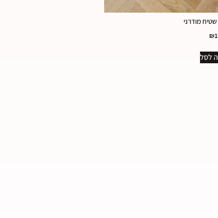
₪
1
 לסל