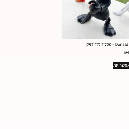
 – פסל דונלד דאק
₪
4
פשרויות