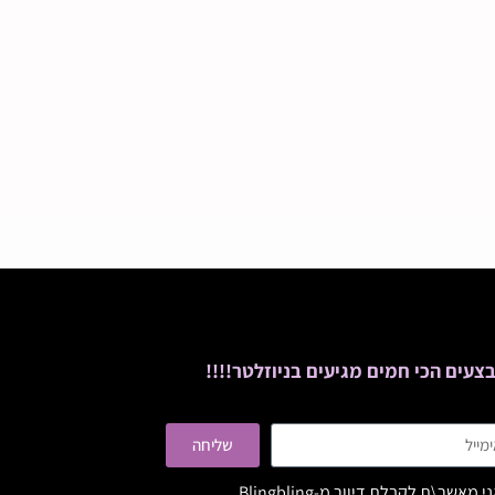
צעים הכי חמים מגיעים בניוזלטר!!!!
שליחה
י מאשר\ת לקבלת דיוור מ-Blingbling