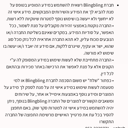
חברת Blingbling רשאית להשתמש במידע המופיע בטופס על
מנת להביא לך את המידע והשירותים המבוקשים. מידע אישי זה
לא ייחשף ולא ייעשה בו שימוש נוסף למטרות שיווקיות ללא רשות.
• החברה נוקטת באמצעי זהירות מקובלים על מנת לשמור, ככל
האפשר, על סודיות המידע. במקרים שאינם בשליטת החברה ו/או
הנובעים מכוח עליון, לא תהא החברה אחראית לכל נזק מכל סוג
שהוא, ישר או עקיף, שייגרם ללקוח, אם מידע זה יאבד ו/או יעשה בו
שימוש לא מורשה.
• החברה מתחייבת שלא לעשות שימוש במידע המסופק לה ע"י
הקונים אלא על מנת לאפשר את הרכישה באתר מכירות ובהתאם
לכל דין.
• כפתור "שלח" יש משום הסכמה לחברת Blingbling או למי
מטעמה לעשות שימוש במידע אישי זה על מנת לספק לך מידע על
המוצרים ומידע נוסף באמצעות אימייל או אחר, על שירותים
ומשאבים הקשורים למוצרים של החברה Blingbling בנוסף, ניתן
יהיה להשתמש במידע אישי זה למטרות סקר שוק. באם תחפצן
להסיר בכל עת את פרטייך האישיים מרשימת התפוצה של החברה
התקשרו