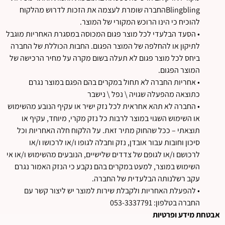
Blingblingהחברה שומרת לעצמה את הזכות לדרוש מהלקוח
להוכיח כי הינו הרוכש המקורי של המוצר.
• הסעד הבלעדי לכל מוצר פגום המכוסה במסגרת האחריות מוגבל
לתיקון או להחלפה של המוצר הפגום. החבות הכוללת של החברה
ביחס לכל מוצר פגום לא תעלה בשום מקרה על מחיר הרכישה של
המוצר הפגום.
• אחריות החברה לא תחול במקרים בהם הפגם במוצר נגרם
כתוצאה מהפעלה שגויה \ נפל \ נישבר
• החברה לא תהא אחראית לכל נזק ישיר או עקיף הנובע מהשימוש
או השימוש השגוי במוצר לרבות כל נזק מקרי, מיוחד, עקיף או
תוצאתי – ככל שהחוק מתיר זאת. על הלקוח חלה האחריות וכל
סיכון וחובות עבור אובדן, נזק וחבלה לגופו ו/או לרכושו ו/או
לרכושם ו/או לגופם של צדדים שלישיים, הנובעים מהשימוש ו/או אי
השימוש במוצר, למעט במקרים בהם נקבע כי הנזק האמור נגרם
עקב רשלנותה הבלעדית של החברה.
• להפעלת האחריות ולקבלת שירות למוצר יש ליצור קשר עם
החברה בטלפון: 053-3337791
אבטחת מידע ופרטיות