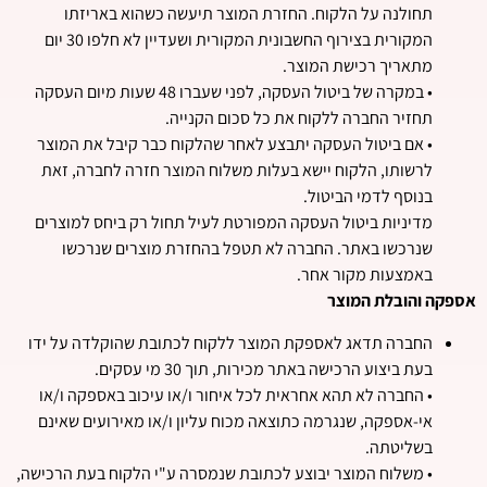
תחולנה על הלקוח. החזרת המוצר תיעשה כשהוא באריזתו
המקורית בצירוף החשבונית המקורית ושעדיין לא חלפו 30 יום
מתאריך רכישת המוצר.
• במקרה של ביטול העסקה, לפני שעברו 48 שעות מיום העסקה
תחזיר החברה ללקוח את כל סכום הקנייה.
• אם ביטול העסקה יתבצע לאחר שהלקוח כבר קיבל את המוצר
לרשותו, הלקוח יישא בעלות משלוח המוצר חזרה לחברה, זאת
בנוסף לדמי הביטול.
מדיניות ביטול העסקה המפורטת לעיל תחול רק ביחס למוצרים
שנרכשו באתר. החברה לא תטפל בהחזרת מוצרים שנרכשו
באמצעות מקור אחר.
אספקה והובלת המוצר
החברה תדאג לאספקת המוצר ללקוח לכתובת שהוקלדה על ידו
בעת ביצוע הרכישה באתר מכירות, תוך 30 מי עסקים.
• החברה לא תהא אחראית לכל איחור ו/או עיכוב באספקה ו/או
אי-אספקה, שנגרמה כתוצאה מכוח עליון ו/או מאירועים שאינם
בשליטתה.
• משלוח המוצר יבוצע לכתובת שנמסרה ע"י הלקוח בעת הרכישה,