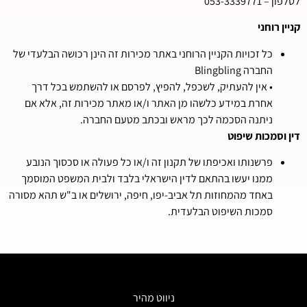
לטלפון – 053-3339771
קניין רוחני
כל זכויות הקניין הרוחני באתר מכירות זה הינן רכושה הבלעדי של
החברה Blingbling
• אין להעתיק, לשכפל, להפיץ, לפרסם או להשתמש בכל דרך
אחרת במידע כלשהו מן האתר ו/או מאתר מכירות זה, אלא אם
ניתנה הסכמה לכך מראש ובכתב מטעם החברה.
דין וסמכות שיפוט
פרשנותו ואכיפתו של תקנון זה ו/או כל פעולה או סכסוך הנובע
ממנו יעשו בהתאם לדין הישראלי בלבד ולבית המשפט המוסמך
באחד מהמחוזות תל אביב-יפו, חיפה, ירושלים או ב"ש תהא מסורה
סמכות השיפוט הבלעדית.
ניווט מהיר